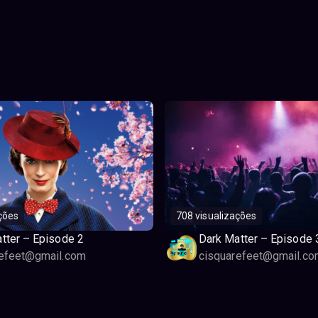
ções
708 visualizações
tter – Episode 2
Dark Matter – Episode 
refeet@gmail.com
cisquarefeet@gmail.co