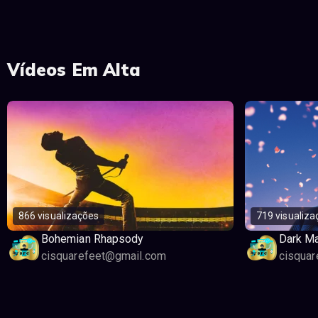
Vídeos Em Alta
866 visualizações
719 visualiza
Bohemian Rhapsody
Dark Ma
cisquarefeet@gmail.com
cisqua