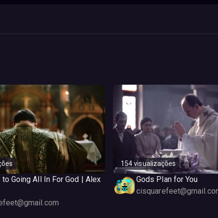
ções
154 visualizações
 to Going All In For God | Alex
Gods Plan for You
cisquarefeet@gmail.co
refeet@gmail.com