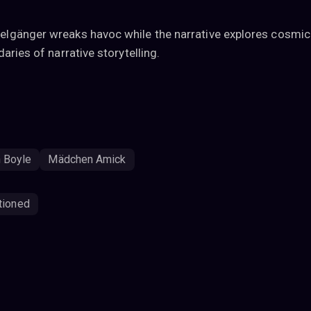
lgänger wreaks havoc while the narrative explores cosmic 
aries of narrative storytelling.
n Boyle
Mädchen Amick
tioned