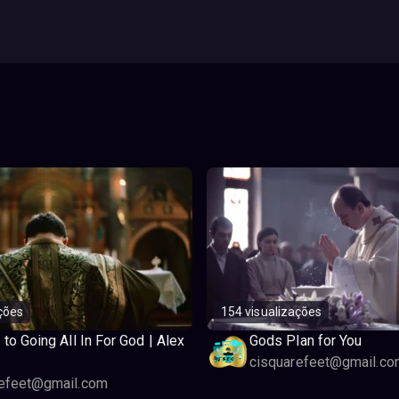
ções
154 visualizações
 to Going All In For God | Alex
Gods Plan for You
cisquarefeet@gmail.co
refeet@gmail.com