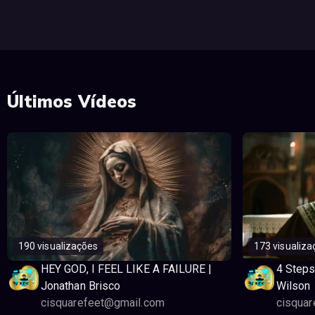
Últimos Vídeos
190 visualizações
173 visualiza
HEY GOD, I FEEL LIKE A FAILURE |
4 Steps
Jonathan Brisco
Wilson
cisquarefeet@gmail.com
cisqua