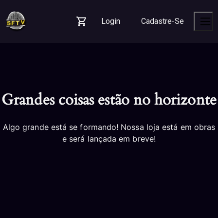
Skip
Skip
Skip
to
to
to
Login
Cadastre-Se
navigation
content
footer
Carrinho
Men
Grandes coisas estão no horizonte
Algo grande está se formando! Nossa loja está em obras
e será lançada em breve!