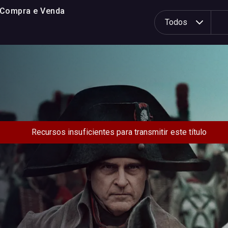
 Compra e Venda
P
Todos
e
s
q
u
i
s
a
r
p
Recursos insuficientes para transmitir este título
o
r
: