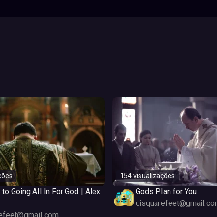
ções
154 visualizações
 to Going All In For God | Alex
Gods Plan for You
cisquarefeet@gmail.co
refeet@gmail.com