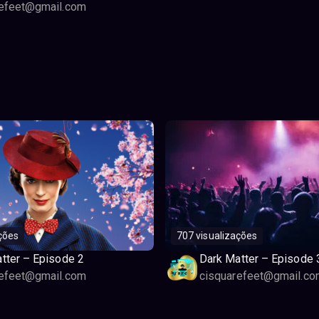
refeet@gmail.com
ções
707 visualizações
tter – Episode 2
Dark Matter – Episode 
refeet@gmail.com
cisquarefeet@gmail.co