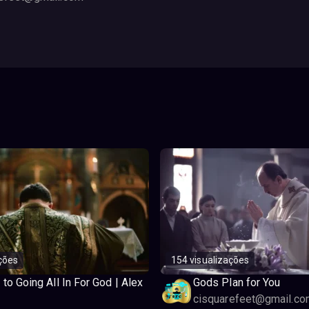
ções
154 visualizações
 to Going All In For God | Alex
Gods Plan for You
cisquarefeet@gmail.co