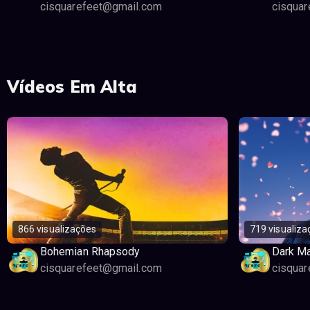
cisquarefeet@gmail.com
cisqua
Vídeos Em Alta
866 visualizações
719 visualiza
Bohemian Rhapsody
Dark Ma
cisquarefeet@gmail.com
cisqua