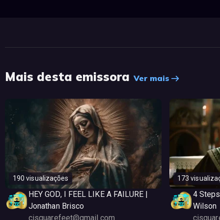
Mais desta emissora
Ver mais
190 visualizações
173 visualiza
HEY GOD, I FEEL LIKE A FAILURE |
4 Steps
Jonathan Brisco
Wilson
cisquarefeet@gmail.com
cisqua