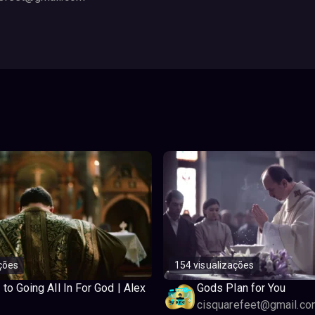
ções
154 visualizações
 to Going All In For God | Alex
Gods Plan for You
cisquarefeet@gmail.co