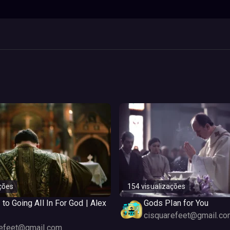
ções
154 visualizações
 to Going All In For God | Alex
Gods Plan for You
cisquarefeet@gmail.co
refeet@gmail.com