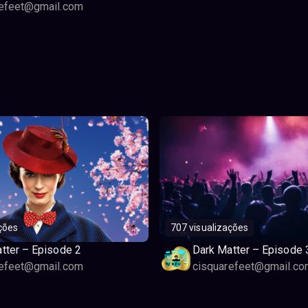
refeet@gmail.com
ções
707 visualizações
tter – Episode 2
Dark Matter – Episode 
refeet@gmail.com
cisquarefeet@gmail.co