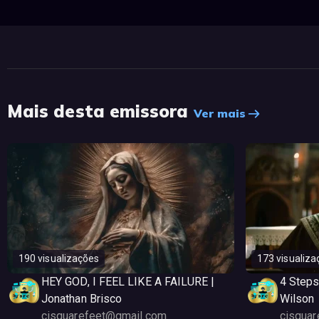
Mais desta emissora
Ver mais
190 visualizações
173 visualiza
HEY GOD, I FEEL LIKE A FAILURE |
4 Steps
Jonathan Brisco
Wilson
cisquarefeet@gmail.com
cisqua