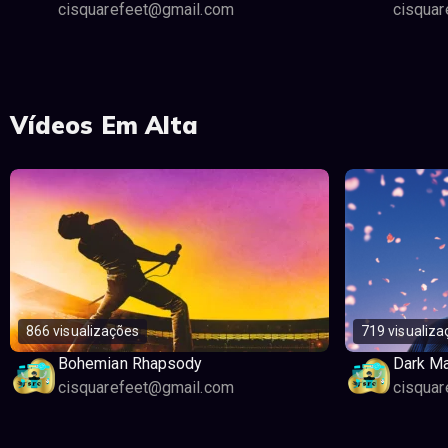
cisquarefeet@gmail.com
cisqua
Vídeos Em Alta
866 visualizações
719 visualiza
Bohemian Rhapsody
Dark Ma
cisquarefeet@gmail.com
cisqua