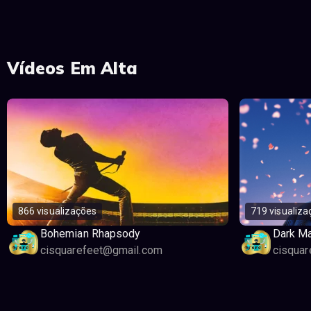
Vídeos Em Alta
866 visualizações
719 visualiza
Bohemian Rhapsody
Dark Ma
cisquarefeet@gmail.com
cisqua