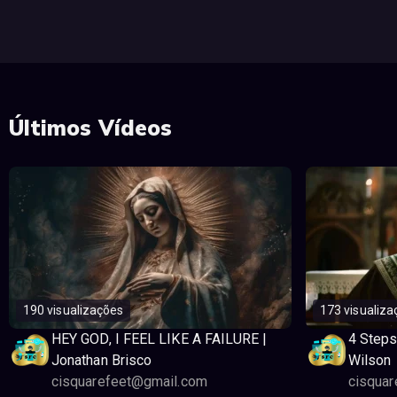
Últimos Vídeos
190 visualizações
173 visualiza
HEY GOD, I FEEL LIKE A FAILURE |
4 Steps
Jonathan Brisco
Wilson
cisquarefeet@gmail.com
cisqua