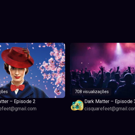
ções
708 visualizações
tter – Episode 2
Dark Matter – Episode 
refeet@gmail.com
cisquarefeet@gmail.co