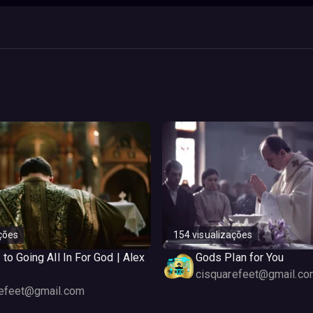
ções
154 visualizações
 to Going All In For God | Alex
Gods Plan for You
cisquarefeet@gmail.co
refeet@gmail.com