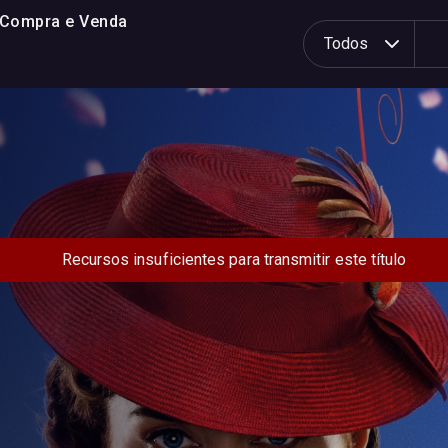
 Compra e Venda
P
Todos
e
s
q
u
i
s
a
r
p
Recursos insuficientes para transmitir este título
o
r
: