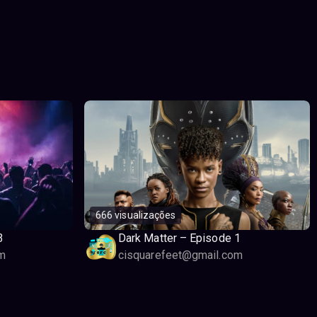
666 visualizações
3
Dark Matter – Episode 1
m
cisquarefeet@gmail.com