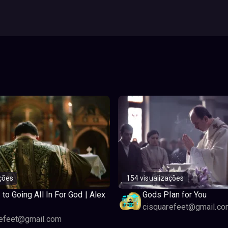
ções
154 visualizações
 to Going All In For God | Alex
Gods Plan for You
cisquarefeet@gmail.co
refeet@gmail.com