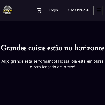
Skip
Skip
Skip
to
to
to
Login
Cadastre-Se
navigation
content
footer
Carrinho
Men
Grandes coisas estão no horizonte
Algo grande está se formando! Nossa loja está em obras
e será lançada em breve!