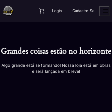
Skip
Skip
Skip
to
to
to
Login
Cadastre-Se
navigation
content
footer
Carrinho
Men
Grandes coisas estão no horizonte
Algo grande está se formando! Nossa loja está em obras
e será lançada em breve!