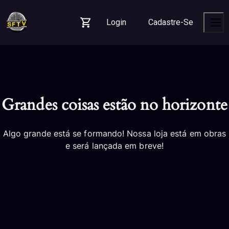
Skip
Skip
Skip
to
to
to
Login
Cadastre-Se
navigation
content
footer
Carrinho
Men
Grandes coisas estão no horizonte
Algo grande está se formando! Nossa loja está em obras
e será lançada em breve!