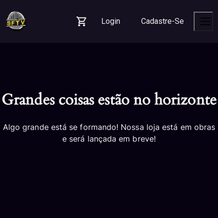
Skip
Skip
Skip
to
to
to
Login
Cadastre-Se
navigation
content
footer
Carrinho
Men
Grandes coisas estão no horizonte
Algo grande está se formando! Nossa loja está em obras
e será lançada em breve!