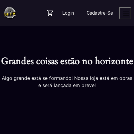
Skip
Skip
Skip
to
to
to
Login
Cadastre-Se
navigation
content
footer
Carrinho
Men
Grandes coisas estão no horizonte
Algo grande está se formando! Nossa loja está em obras
e será lançada em breve!