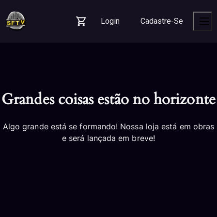
Skip
Skip
Skip
to
to
to
Login
Cadastre-Se
navigation
content
footer
Carrinho
Men
Grandes coisas estão no horizonte
Algo grande está se formando! Nossa loja está em obras
e será lançada em breve!