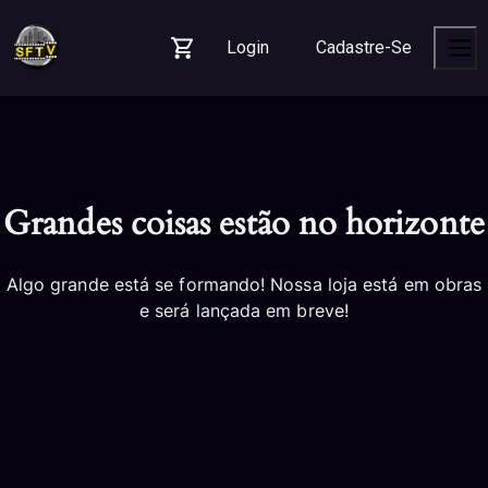
Skip
Skip
Skip
to
to
to
Login
Cadastre-Se
navigation
content
footer
Carrinho
Men
Grandes coisas estão no horizonte
Algo grande está se formando! Nossa loja está em obras
e será lançada em breve!