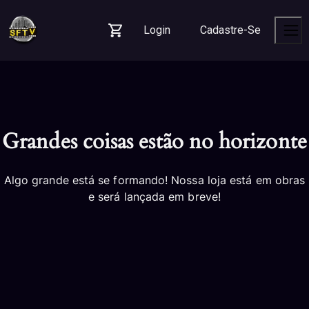
Skip
Skip
Skip
to
to
to
Login
Cadastre-Se
navigation
content
footer
Carrinho
Men
Grandes coisas estão no horizonte
Algo grande está se formando! Nossa loja está em obras
e será lançada em breve!