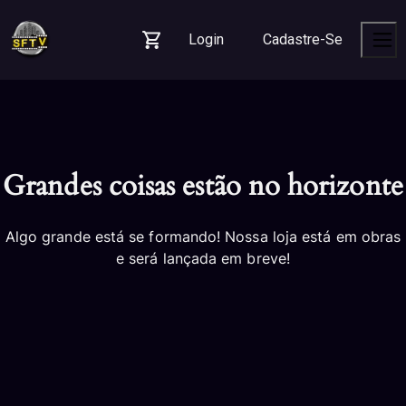
Skip
Skip
Skip
to
to
to
Login
Cadastre-Se
navigation
content
footer
Carrinho
Men
Grandes coisas estão no horizonte
Algo grande está se formando! Nossa loja está em obras
e será lançada em breve!